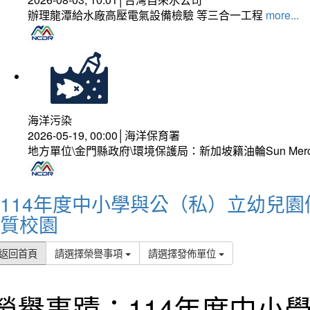
辦理龍潭給水廠高壓電氣設備檢驗 等三合一工程
more...
海洋污染
2026-05-19, 00:00│海洋保育署
地方單位\金門縣政府\環境保護局：新加坡籍油輪Sun Mer
114年度中小學與公（私）立幼兒園
質校園
返回首頁
請選擇榮譽事項
請選擇發佈單位
榮譽事蹟：114年度中小