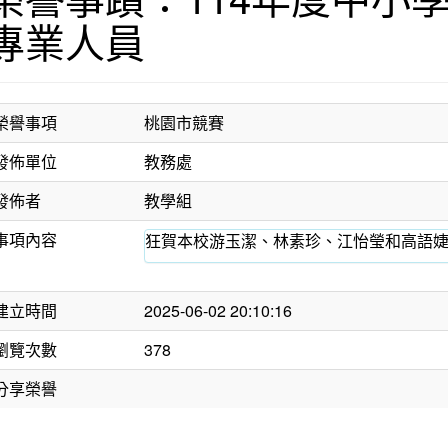
專業人員
榮譽事項
桃園市競賽
發佈單位
教務處
發佈者
教學組
事項內容
狂賀本校游玉潔、林素珍、江怡瑩和高語婕
建立時間
2025-06-02 20:10:16
瀏覽次數
378
分享榮譽