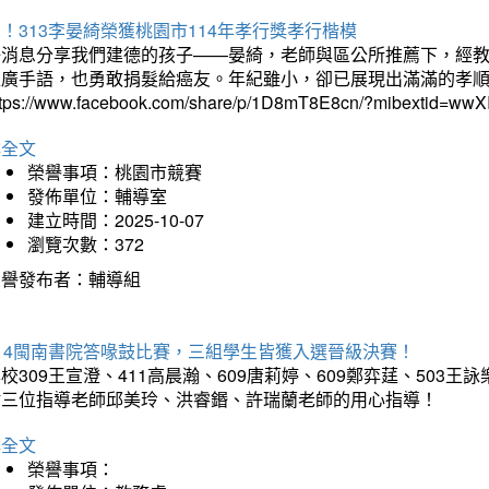
！313李晏綺榮獲桃園市114年孝行獎孝行楷模
好消息分享我們建德的孩子——晏綺，老師與區公所推薦下，經教
推廣手語，也勇敢捐髮給癌友。年紀雖小，卻已展現出滿滿的孝
ttps://www.facebook.com/share/p/1D8mT8E8cn/?mibextid=wwXI
詳全文
榮譽事項：桃園市競賽
發佈單位：輔導室
建立時間：2025-10-07
瀏覽次數：372
榮譽發布者：輔導組
114閩南書院答喙鼓比賽，三組學生皆獲入選晉級決賽！
校309王宣澄、411高晨瀚、609唐莉婷、609鄭弈莛、503
謝三位指導老師邱美玲、洪睿鍲、許瑞蘭老師的用心指導！
詳全文
榮譽事項：