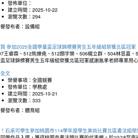
發佈單位：
建立時間：2025-10-22
瀏覽次數：294
榮譽發布者：設備組
賀 參加2025全國學童盃足球錦標賽男生五年級組榮獲北區冠軍
07王睿霖、512熊爍堯、512顏宇樂、506楊立群、504林昱嘉、
童盃足球錦標賽男生五年級組榮獲北區冠軍感謝胤孝老師專業用
詳全文
榮譽事項：全國競賽
發佈單位：學務處
建立時間：2025-10-21
瀏覽次數：333
榮譽發布者：體育組
賀！石承可學生參加桃園市114學年度學生美術比賽北區書法組榮
石同學作品入選，獲得桃園市書法類比賽的代表權。於10/18至