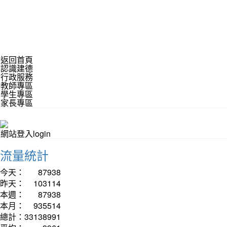
返回首頁
認識建德
行政服務
教師專區
學生專區
家長專區
網站登入login
流量統計
今天：
87938
昨天：
103114
本週：
87938
本月：
935514
總計：
33138991