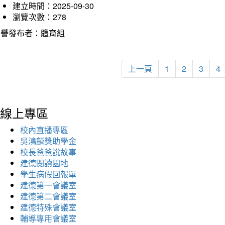
建立時間：2025-09-30
瀏覽次數：278
榮譽發布者：體育組
上一頁
1
2
3
4
線上專區
校內直播專區
吳鴻麟獎助學金
校長爸爸說故事
建德閱讀園地
學生病假回報單
建德第一會議室
建德第二會議室
建德特殊會議室
輔導專用會議室