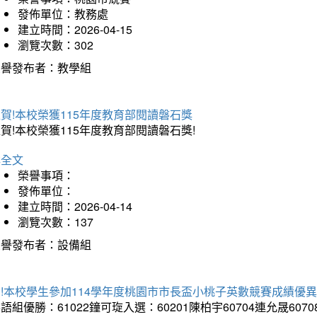
發佈單位：教務處
建立時間：2026-04-15
瀏覽次數：302
榮譽發布者：教學組
賀!本校榮獲115年度教育部閱讀磐石獎
賀!本校榮獲115年度教育部閱讀磐石獎!
詳全文
榮譽事項：
發佈單位：
建立時間：2026-04-14
瀏覽次數：137
榮譽發布者：設備組
!本校學生參加114學年度桃園市市長盃小桃子英數競賽成績優
語組優勝：61022鐘可琁入選：60201陳柏宇60704連允晟6070