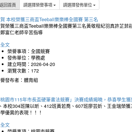
返回首頁
請選擇榮譽事項
請選擇發佈單位
賀 本校榮獲三商盃Teeball樂樂棒全國賽 第三名
狂賀榮獲三商盃Teeball樂樂棒全國賽第三名黃敬程紀羽真許
謝鄭富仁老師辛苦指導
詳全文
榮譽事項：全國競賽
發佈單位：學務處
建立時間：2026-04-20
瀏覽次數：172
榮譽發布者：體育組
「桃園市115年市長盃硬筆書法競賽」決賽成績揭曉，恭喜學生獲
、本校304班陳以昕、412班黃若喬、607班廖芸妡、王金瑞
同學優異的表現！！！
詳全文
榮譽事項：桃園市競賽