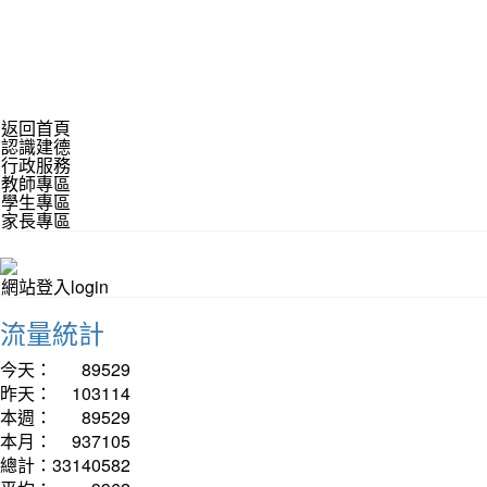
返回首頁
認識建德
行政服務
教師專區
學生專區
家長專區
網站登入login
流量統計
今天：
89529
昨天：
103114
本週：
89529
本月：
937105
總計：
33140582