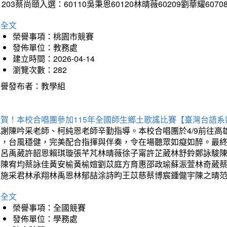
1203蔡尚頤入選：60110吳秉恩60120林晴薇60209劉華耀6070
詳全文
榮譽事項：桃園市競賽
發佈單位：教務處
建立時間：2026-04-14
瀏覽次數：282
榮譽發布者：教學組
狂賀！本校合唱團參加115年全國師生鄉土歌謠比賽【臺灣台語
感謝陳吟采老師、柯純恩老師辛勤指導。本校合唱團於4/9前往
力，台風穩健，完美配合指揮與伴奏，令在場聽眾如癡如醉。最
勳呂禹葳許韶恩賴琪璇張芊芃林晴薇徐子甯許芷葳林舒鈴鄭詠駿
蓁陳宥均蔡詠佳黃安榆黃榆媗劉苡庭方育惠邵政瑜蘇浱萱林奇葳
昀施采君林承翔林禹恩林郁喆涂詩昀王苡慈蔡博宸鍾儱宇陳之晴
詳全文
榮譽事項：全國競賽
發佈單位：學務處