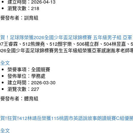
建立時間：2026-04-13
瀏覽次數：218
榮譽發布者：訓育組
賀！足球隊榮獲2026全國少年盃足球錦標賽 五年級男子組 亞軍
07王睿霖、512熊爍堯、512顏宇樂、506楊立群、504林昱嘉、
2026全國少年盃足球錦標賽男生五年級組榮獲亞軍感謝胤孝老師
詳全文
榮譽事項：全國競賽
發佈單位：學務處
建立時間：2026-03-30
瀏覽次數：227
榮譽發布者：體育組
賀!!狂賀!!412林靖岳榮獲115桃園市英語說故事朗讀競賽C組優勝~
詳全文