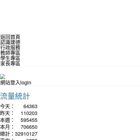
返回首頁
認識建德
行政服務
教師專區
學生專區
家長專區
網站登入login
流量統計
今天：
64363
昨天：
110203
本週：
595455
本月：
706650
總計：
32910127