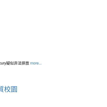
cury疑似非法排放
more...
質校園