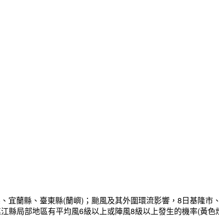
、宜蘭縣、臺東縣(蘭嶼)；颱風及其外圍環流影響，8日基隆市
連江縣局部地區有平均風6級以上或陣風8級以上發生的機率(黃色