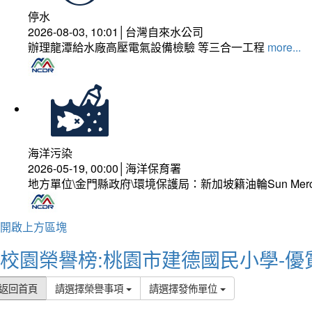
停水
2026-08-03, 10:01│台灣自來水公司
辦理龍潭給水廠高壓電氣設備檢驗 等三合一工程
more...
海洋污染
2026-05-19, 00:00│海洋保育署
地方單位\金門縣政府\環境保護局：新加坡籍油輪Sun Mer
開啟上方區塊
校園榮譽榜:桃園市建德國民小學-優
返回首頁
請選擇榮譽事項
請選擇發佈單位