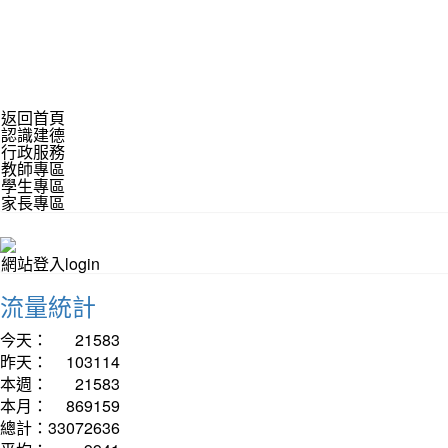
返回首頁
認識建德
行政服務
教師專區
學生專區
家長專區
網站登入login
流量統計
今天：
21583
昨天：
103114
本週：
21583
本月：
869159
總計：
33072636