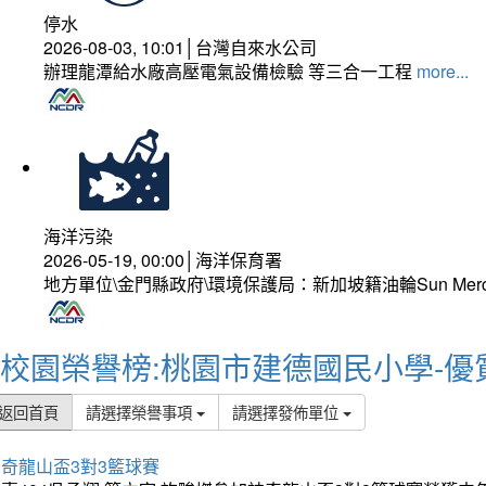
停水
2026-08-03, 10:01│台灣自來水公司
辦理龍潭給水廠高壓電氣設備檢驗 等三合一工程
more...
海洋污染
2026-05-19, 00:00│海洋保育署
地方單位\金門縣政府\環境保護局：新加坡籍油輪Sun Mer
校園榮譽榜:桃園市建德國民小學-優
返回首頁
請選擇榮譽事項
請選擇發佈單位
奇龍山盃3對3籃球賽