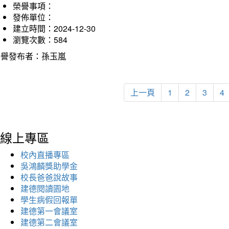
榮譽事項：
發佈單位：
建立時間：2024-12-30
瀏覽次數：584
榮譽發布者：孫玉嵐
上一頁
1
2
3
4
線上專區
校內直播專區
吳鴻麟獎助學金
校長爸爸說故事
建德閱讀園地
學生病假回報單
建德第一會議室
建德第二會議室