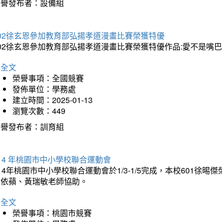
榮譽發布者：設備組
202徐玄恩參加教育部弘揚孝道漫畫比賽榮獲特優
202徐玄恩參加教育部弘揚孝道漫畫比賽榮獲特優作品:愛不是嘴
詳全文
榮譽事項：全國競賽
發佈單位：學務處
建立時間：2025-01-13
瀏覽次數：449
榮譽發布者：訓育組
14 年桃園市中小學校聯合運動會
14年桃園市中小學校聯合運動會於1/3-1/5完成，本校601徐
李依蘋、黃瑞敏老師協助。
詳全文
榮譽事項：桃園市競賽