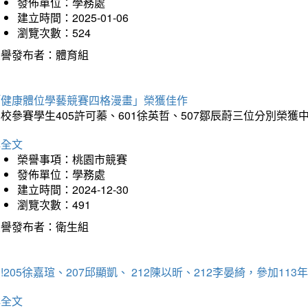
發佈單位：學務處
建立時間：2025-01-06
瀏覽次數：524
榮譽發布者：體育組
「健康體位學藝競賽四格漫畫」榮獲佳作
校參賽學生405許可蓁、601徐英哲、507鄒辰蔚三位分別榮獲
詳全文
榮譽事項：桃園市競賽
發佈單位：學務處
建立時間：2024-12-30
瀏覽次數：491
榮譽發布者：衛生組
!205徐嘉瑄、207邱顯凱、 212陳以昕、212李晏綺，參加
詳全文