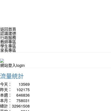
返回首頁
認識建德
行政服務
教師專區
學生專區
家長專區
網站登入login
流量統計
今天：
13569
昨天：
102175
本週：
646836
本月：
758031
總計：
32961508