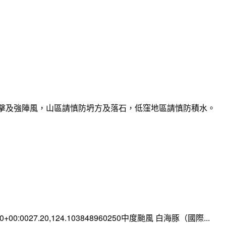
雷擊及強陣風，山區請慎防坍方及落石，低窪地區請慎防積水。
:00+00:0027.20,124.103848960250中度颱風 白海豚（國際...