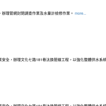
，辦理管網封閉調查作業及水量計檢修作業。
more...
質安全，辦理文化七路181巷汰換管線工程，以強化整體供水系
質安全，辦理文化七路181巷汰換管線工程，以強化整體供水系