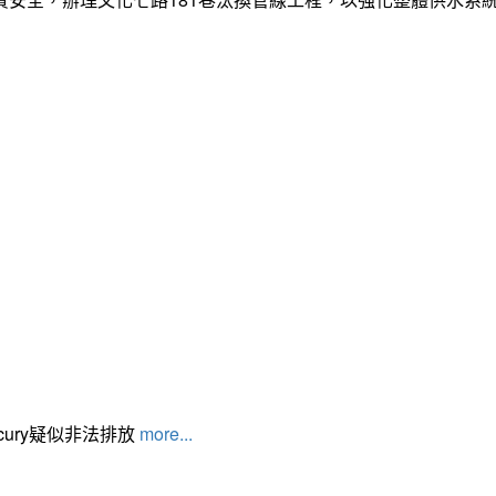
cury疑似非法排放
more...