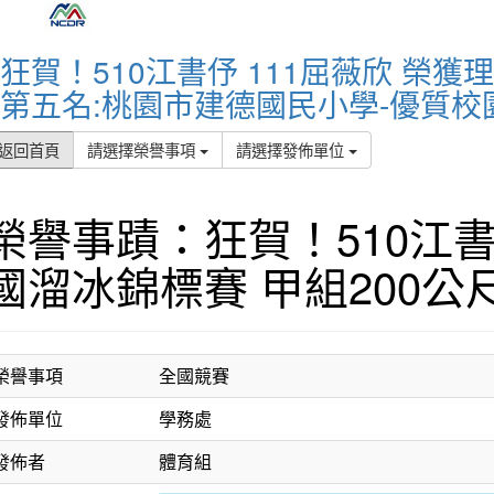
狂賀！510江書伃 111屈薇欣 榮
第五名:桃園市建德國民小學-優質校
返回首頁
請選擇榮譽事項
請選擇發佈單位
榮譽事蹟：狂賀！510江書
國溜冰錦標賽 甲組200公
榮譽事項
全國競賽
發佈單位
學務處
發佈者
體育組