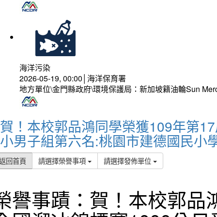
海洋污染
2026-05-19, 00:00│海洋保育署
地方單位\金門縣政府\環境保護局：新加坡籍油輪Sun Mer
賀！本校郭品鴻同學榮獲109年第1
小男子組第六名:桃園市建德國民小學
返回首頁
請選擇榮譽事項
請選擇發佈單位
榮譽事蹟：賀！本校郭品鴻