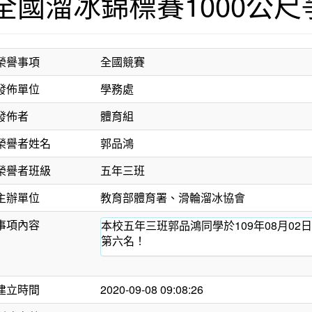
全國溜冰錦標賽1000公
榮譽事項
全國競賽
發佈單位
學務處
發佈者
體育組
榮譽者姓名
郭品鴻
榮譽者班級
五年三班
主辦單位
教育部體育署、滑輪溜冰協會
事項內容
本校五年三班郭品鴻同學於109年08月02
第六名！
建立時間
2020-09-08 09:08:26