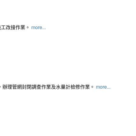
施工改接作業。
more...
，辦理管網封閉調查作業及水量計檢修作業。
more...