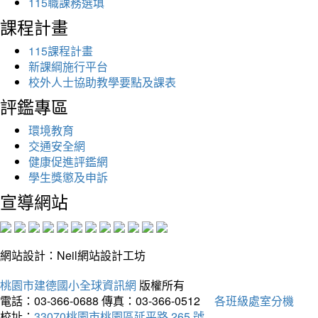
115職課務選填
課程計畫
115課程計畫
新課綱施行平台
校外人士協助教學要點及課表
評鑑專區
環境教育
交通安全網
健康促進評鑑網
學生獎懲及申訴
宣導網站
網站設計：Neil網站設計工坊
桃園市建德國小全球資訊網
版權所有
電話：03-366-0688
傳真：03-366-0512
各班級處室分機
校址：
33070桃園市桃園區延平路 265 號