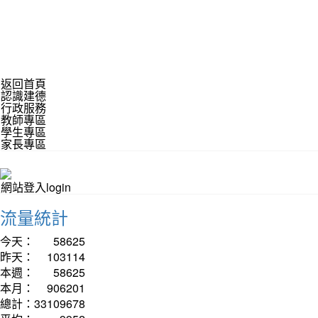
返回首頁
認識建德
行政服務
教師專區
學生專區
家長專區
網站登入login
流量統計
今天：
58625
昨天：
103114
本週：
58625
本月：
906201
總計：
33109678