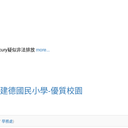
cury疑似非法排放
more...
市建德國民小學-優質校園
/
學務處
)