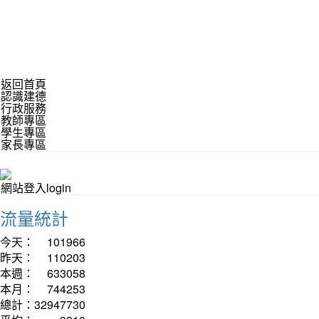
返回首頁
認識建德
行政服務
教師專區
學生專區
家長專區
網站登入login
流量統計
今天：
101966
昨天：
110203
本週：
633058
本月：
744253
總計：
32947730