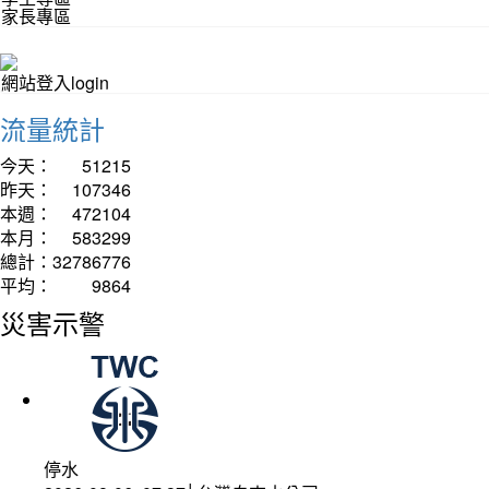
家長專區
網站登入login
流量統計
今天：
51215
昨天：
107346
本週：
472104
本月：
583299
總計：
32786776
平均：
9864
災害示警
停水