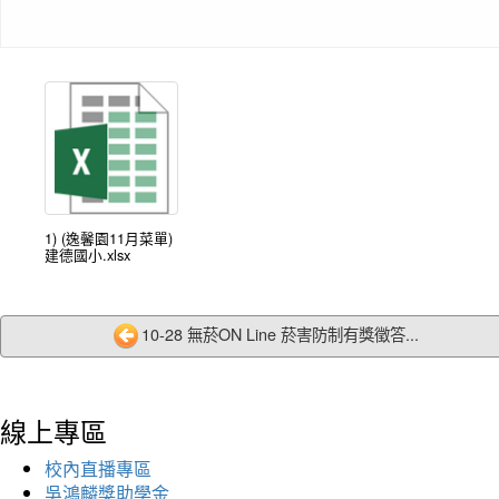
1) (逸馨園11月菜單)
建德國小.xlsx
10-28 無菸ON Line 菸害防制有獎徵答...
線上專區
校內直播專區
吳鴻麟獎助學金