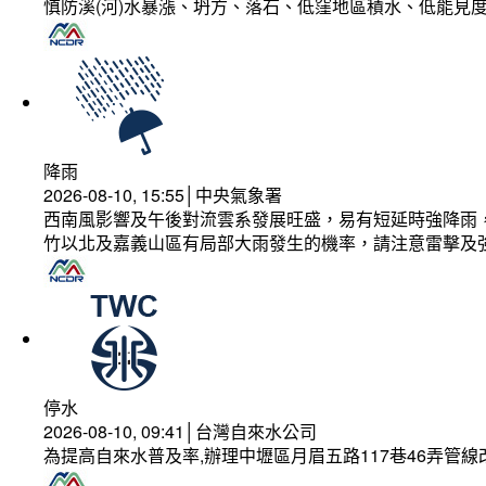
慎防溪(河)水暴漲、坍方、落石、低窪地區積水、低能見
降雨
2026-08-10, 15:55│中央氣象署
西南風影響及午後對流雲系發展旺盛，易有短延時強降雨，
竹以北及嘉義山區有局部大雨發生的機率，請注意雷擊及
停水
2026-08-10, 09:41│台灣自來水公司
為提高自來水普及率,辦理中壢區月眉五路117巷46弄管