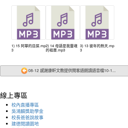
1) 15 阿華的目屎.mp
2) 14 母語是我靈魂
3) 13 彼年的熱天.mp
3
的祖厝.mp3
3
08-12 感謝康軒文教提供閩客語朗讀語音檔10-1...
線上專區
校內直播專區
吳鴻麟獎助學金
校長爸爸說故事
建德閱讀園地