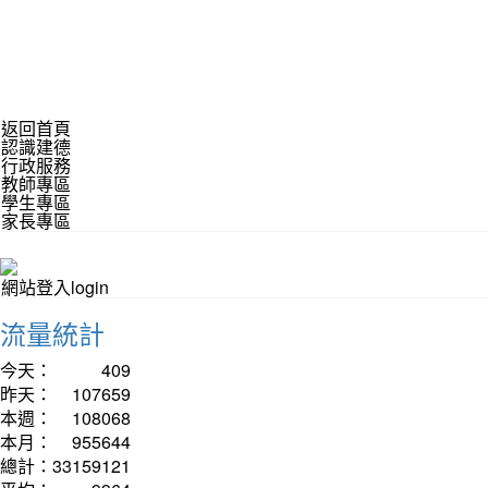
返回首頁
認識建德
行政服務
教師專區
學生專區
家長專區
網站登入login
流量統計
今天：
409
昨天：
107659
本週：
108068
本月：
955644
總計：
33159121