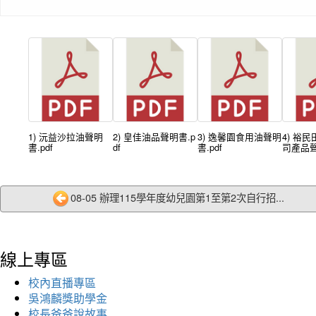
1) 沅益沙拉油聲明
2) 皇佳油品聲明書.p
3) 逸馨園食用油聲明
4) 裕
書.pdf
df
書.pdf
司產品聲
08-05 辦理115學年度幼兒園第1至第2次自行招...
線上專區
校內直播專區
吳鴻麟獎助學金
校長爸爸說故事