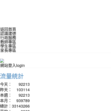
返回首頁
認識建德
行政服務
教師專區
學生專區
家長專區
網站登入login
流量統計
今天：
92213
昨天：
103114
本週：
92213
本月：
939789
總計：
33143266