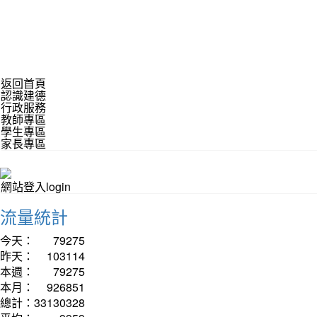
返回首頁
認識建德
行政服務
教師專區
學生專區
家長專區
網站登入login
流量統計
今天：
79275
昨天：
103114
本週：
79275
本月：
926851
總計：
33130328