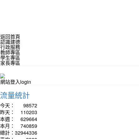
返回首頁
認識建德
行政服務
教師專區
學生專區
家長專區
網站登入login
流量統計
今天：
98572
昨天：
110203
本週：
629664
本月：
740859
總計：
32944336