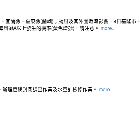
、宜蘭縣、臺東縣(蘭嶼)；颱風及其外圍環流影響，8日基隆市
陣風8級以上發生的機率(黃色燈號)，請注意。
more...
，辦理管網封閉調查作業及水量計檢修作業。
more...