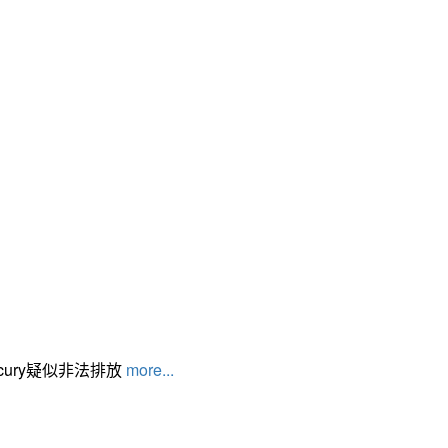
cury疑似非法排放
more...