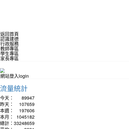
返回首頁
認識建德
行政服務
教師專區
學生專區
家長專區
網站登入login
流量統計
今天：
89947
昨天：
107659
本週：
197606
本月：
1045182
總計：
33248659