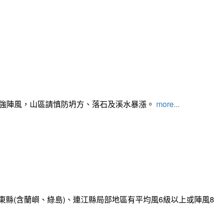
及強陣風，山區請慎防坍方、落石及溪水暴漲。
more...
縣(含蘭嶼、綠島)、連江縣局部地區有平均風6級以上或陣風8