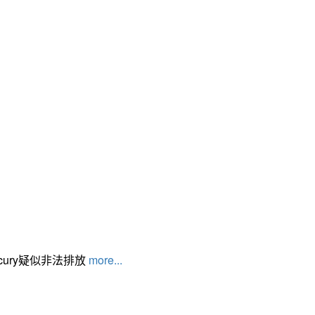
cury疑似非法排放
more...