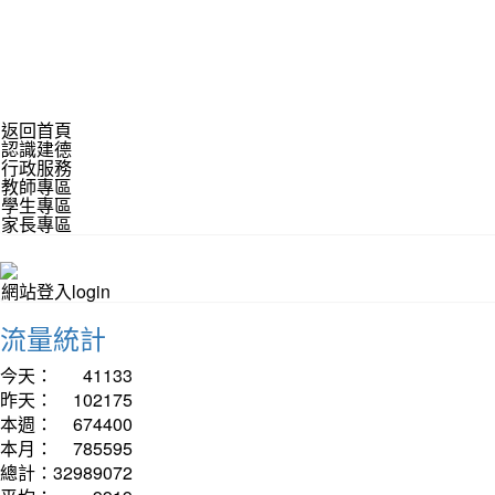
返回首頁
認識建德
行政服務
教師專區
學生專區
家長專區
網站登入login
流量統計
今天：
41133
昨天：
102175
本週：
674400
本月：
785595
總計：
32989072