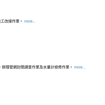
施工改接作業。
more...
，辦理管網封閉調查作業及水量計檢修作業。
more...