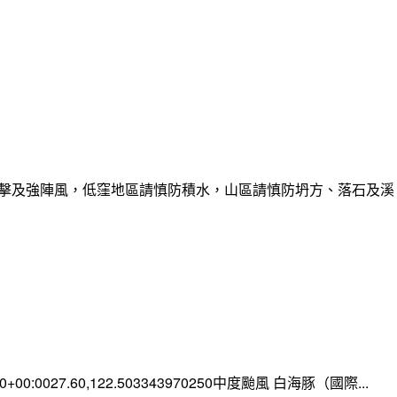
雷擊及強陣風，低窪地區請慎防積水，山區請慎防坍方、落石及溪
:00+00:0027.60,122.503343970250中度颱風 白海豚（國際...