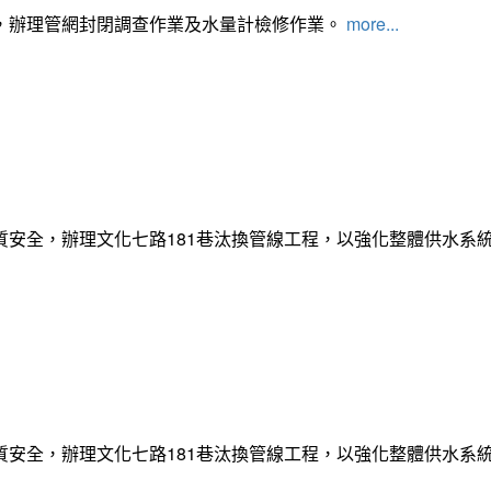
，辦理管網封閉調查作業及水量計檢修作業。
more...
質安全，辦理文化七路181巷汰換管線工程，以強化整體供水系
質安全，辦理文化七路181巷汰換管線工程，以強化整體供水系