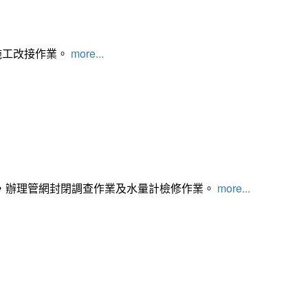
施工改接作業。
more...
，辦理管網封閉調查作業及水量計檢修作業。
more...