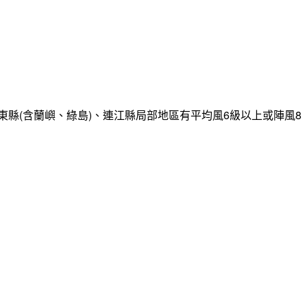
縣(含蘭嶼、綠島)、連江縣局部地區有平均風6級以上或陣風8