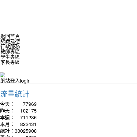
返回首頁
認識建德
行政服務
教師專區
學生專區
家長專區
網站登入login
流量統計
今天：
77969
昨天：
102175
本週：
711236
本月：
822431
總計：
33025908