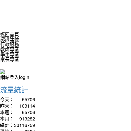
返回首頁
認識建德
行政服務
教師專區
學生專區
家長專區
網站登入login
流量統計
今天：
65706
昨天：
103114
本週：
65706
本月：
913282
總計：
33116759