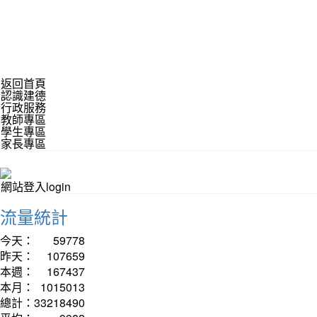
返回首頁
認識建德
行政服務
教師專區
學生專區
家長專區
網站登入login
流量統計
今天：
59778
昨天：
107659
本週：
167437
本月：
1015013
總計：
33218490