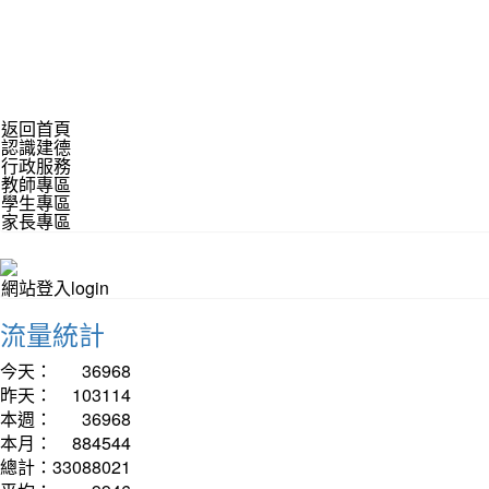
返回首頁
認識建德
行政服務
教師專區
學生專區
家長專區
網站登入login
流量統計
今天：
36968
昨天：
103114
本週：
36968
本月：
884544
總計：
33088021