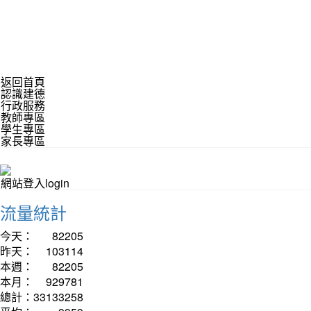
返回首頁
認識建德
行政服務
教師專區
學生專區
家長專區
網站登入login
流量統計
今天：
82205
昨天：
103114
本週：
82205
本月：
929781
總計：
33133258