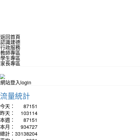
返回首頁
認識建德
行政服務
教師專區
學生專區
家長專區
網站登入login
流量統計
今天：
87151
昨天：
103114
本週：
87151
本月：
934727
總計：
33138204