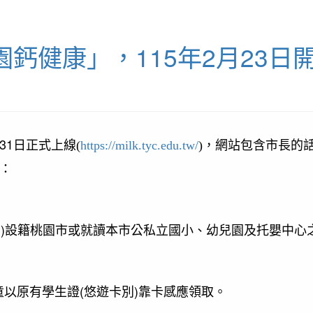
鈣健康」，115年2月23日
31
日正式上線(
https://milk.tyc.edu.tw/
)，網站包含市長的
：
)
前
設籍桃園市或就讀本市公私立國小、幼兒園及托嬰中心
(
)
童以原有學生證
悠遊卡別
靠卡感應領取。