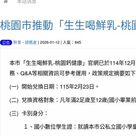
本站消息
桃園市推動「生生喝鮮乳-桃園
幹事
-
總務處
| 2026-01-12 | 人氣：845
公告
-
114
12
本市「生生喝鮮乳
桃園鈣健康」官網已於
年
月
Q&A
務、
等相關資訊可參考運用，政策規定摘要如下
(
)
115
2
23
一
開始兌換日期：
年
月
日。
(
)
2
12
(
二
兌換資格對象：凡年滿
足歲至
歲
國小畢業
(
)
三
卡別身分：
１、
國小數位學生證：就讀本市公私立國小學