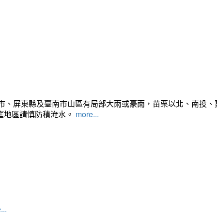
雄市、屏東縣及臺南市山區有局部大雨或豪雨，苗栗以北、南投
窪地區請慎防積淹水。
more...
...