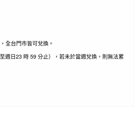
，全台門市皆可兌換。
23
59
至週日
時
分止），若未於當週兌換，則無法累