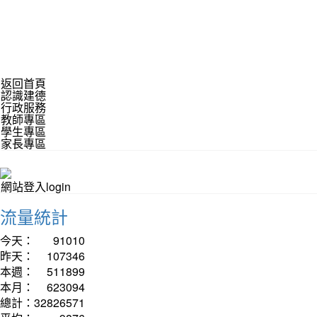
返回首頁
認識建德
行政服務
教師專區
學生專區
家長專區
網站登入login
流量統計
今天：
91010
昨天：
107346
本週：
511899
本月：
623094
總計：
32826571