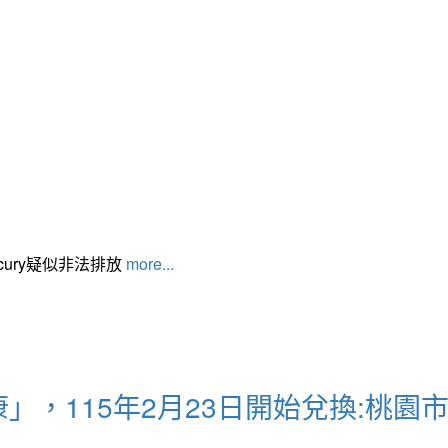
cury疑似非法排放
more...
」，115年2月23日開始兌換:桃園