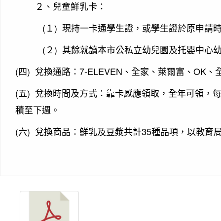
２、
兒童鮮乳卡：
(
)
１
現持一卡通學生證，或學生證於原申請
(
)
２
其餘就讀本市公私立幼兒園及托嬰中心
(
)
7-ELEVEN
OK
四
兌換通路：
、全家、萊爾富、
、
(
)
五
兌換時間及方式：靠卡感應領取，全年可領，
積至下週。
(
)
35
六
兌換商品：鮮乳及豆漿共計
種品項，以教育