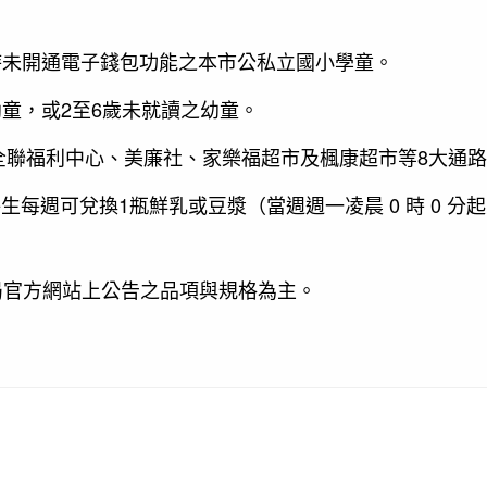
時未開通電子錢包功能之本市公私立國小學童。
2
6
幼童，或
至
歲未就讀之幼童。
8
全聯福利中心、美廉社、家樂福超市及楓康超市等
大通路
1
0
0
每生每週可兌換
瓶鮮乳或豆漿（當週週一凌晨
時
分起
局官方網站上公告之品項與規格為主。