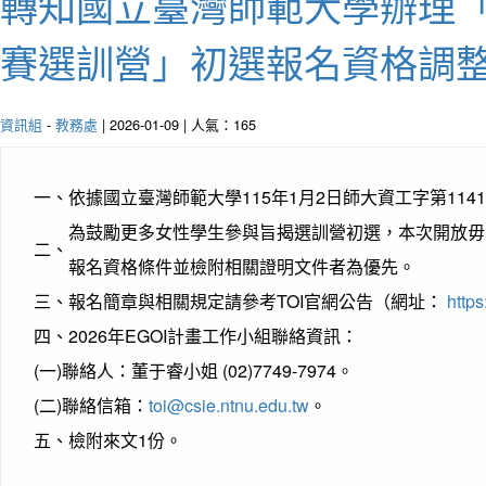
轉知國立臺灣師範大學辦理「
賽選訓營」初選報名資格調
資訊組
-
教務處
| 2026-01-09 | 人氣：165
一、
依據國立臺灣師範大學115年1月2日師大資工字第1141
為鼓勵更多女性學生參與旨揭選訓營初選，本次開放毋
二、
報名資格條件並檢附相關證明文件者為優先。
三、
報名簡章與相關規定請參考TOI官網公告（網址：
https
四、
2026年EGOI計畫工作小組聯絡資訊：
(一)
聯絡人：董于睿小姐 (02)7749-7974。
(二)
聯絡信箱：
toi@csie.ntnu.edu.tw
。
五、
檢附來文1份。