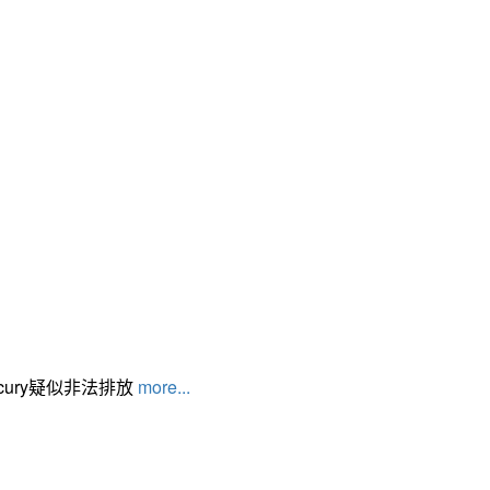
cury疑似非法排放
more...