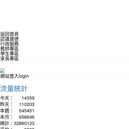
返回首頁
認識建德
行政服務
教師專區
學生專區
家長專區
網站登入login
流量統計
今天：
14359
昨天：
110203
本週：
545451
本月：
656646
總計：
32860123