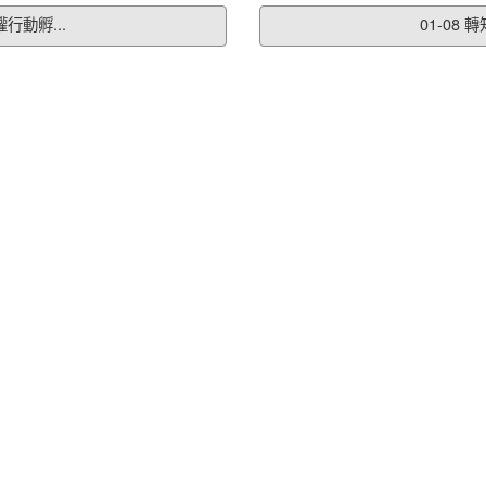
行動孵...
01-08