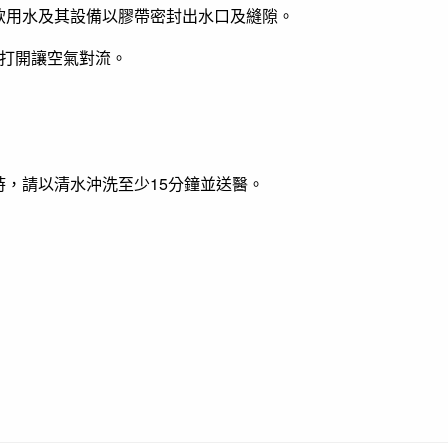
部飲用水及其設備以膠帶密封出水口及縫隙。
窗打開讓空氣對流。
時，請以清水沖洗至少15分鐘並送醫。