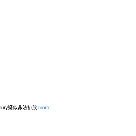
cury疑似非法排放
more...