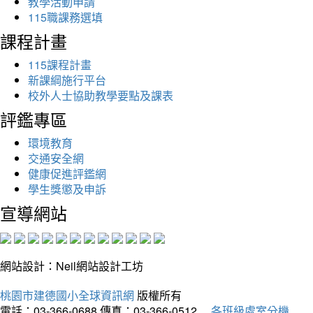
教學活動申請
115職課務選填
課程計畫
115課程計畫
新課綱施行平台
校外人士協助教學要點及課表
評鑑專區
環境教育
交通安全網
健康促進評鑑網
學生獎懲及申訴
宣導網站
網站設計：Neil網站設計工坊
桃園市建德國小全球資訊網
版權所有
電話：03-366-0688
傳真：03-366-0512
各班級處室分機