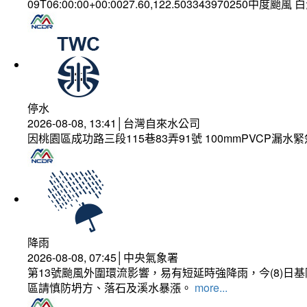
09T06:00:00+00:0027.60,122.503343970250中度颱風
停水
2026-08-08, 13:41│台灣自來水公司
因桃園區成功路三段115巷83弄91號 100mmPVCP漏水
降雨
2026-08-08, 07:45│中央氣象署
第13號颱風外圍環流影響，易有短延時強降雨，今(8)
區請慎防坍方、落石及溪水暴漲。
more...