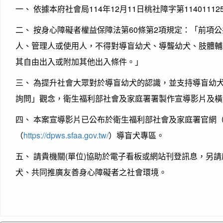
一、 依據本府社會局114年12月11日桃社障字第1140111
二、 按身心障礙者權益保障法第60條第2項規定：「前項
人、管理人或使用人，不得對導盲幼犬、導聾幼犬、肢體輔
其自由出入或附加其他出入條件。」
三、 為提升社會大眾對於導盲幼犬的認識，並支持導盲幼
詢問」觀念，衛生福利部社會及家庭署署製作宣導影片及橫
四、 本案宣導影片已公布於衛生福利部社會及家庭署官網
（
https://dpws.sfaa.gov.tw/
）導盲犬專區。
五、 請貴機關(單位)協助於電子看板或網站刊登訊息，另
犬、共同推廣友善身心障礙者之社會環境。