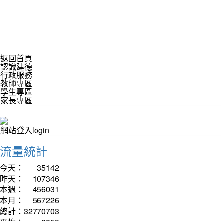
返回首頁
認識建德
行政服務
教師專區
學生專區
家長專區
網站登入login
流量統計
今天：
35142
昨天：
107346
本週：
456031
本月：
567226
總計：
32770703