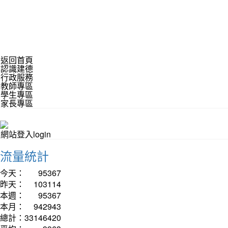
返回首頁
認識建德
行政服務
教師專區
學生專區
家長專區
網站登入login
流量統計
今天：
95367
昨天：
103114
本週：
95367
本月：
942943
總計：
33146420