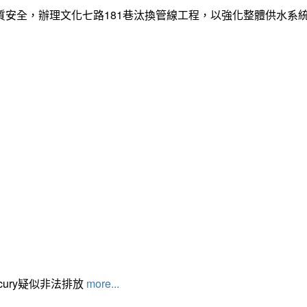
質安全，辦理文化七路181巷汰換管線工程，以強化整體供水系
cury疑似非法排放
more...