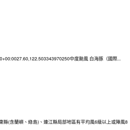
:00+00:0027.60,122.503343970250中度颱風 白海豚（國際...
縣(含蘭嶼、綠島)、連江縣局部地區有平均風6級以上或陣風8