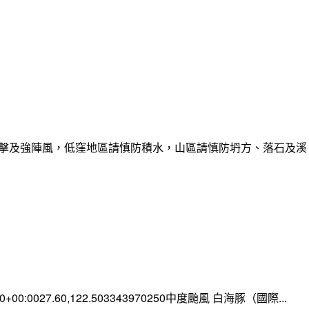
雷擊及強陣風，低窪地區請慎防積水，山區請慎防坍方、落石及溪
:00+00:0027.60,122.503343970250中度颱風 白海豚（國際...