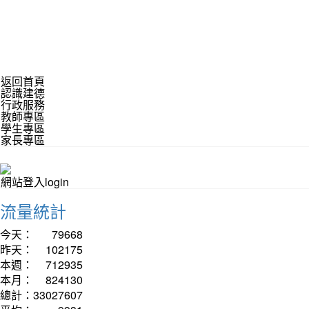
返回首頁
認識建德
行政服務
教師專區
學生專區
家長專區
網站登入login
流量統計
今天：
79668
昨天：
102175
本週：
712935
本月：
824130
總計：
33027607