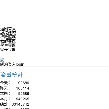
返回首頁
認識建德
行政服務
教師專區
學生專區
家長專區
網站登入login
流量統計
今天：
92689
昨天：
103114
本週：
92689
本月：
940265
總計：
33143742