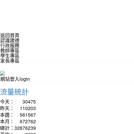
返回首頁
認識建德
行政服務
教師專區
學生專區
家長專區
網站登入login
流量統計
今天：
30475
昨天：
110203
本週：
561567
本月：
672762
總計：
32876239