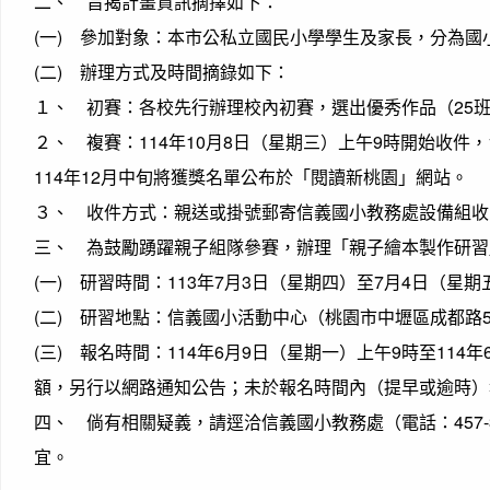
二、 旨揭計畫資訊摘擇如下：
(一) 參加對象：本市公私立國民小學學生及家長，分為國
(二) 辦理方式及時間摘錄如下：
１、 初賽：各校先行辦理校內初賽，選出優秀作品（25班
２、 複賽：114年10月8日（星期三）上午9時開始收件，
114年12月中旬將獲獎名單公布於「閱讀新桃園」網站。
３、 收件方式：親送或掛號郵寄信義國小教務處設備組收（
三、 為鼓勵踴躍親子組隊參賽，辦理「親子繪本製作研習
(一) 研習時間：113年7月3日（星期四）至7月4日（星
(二) 研習地點：信義國小活動中心（桃園市中壢區成都路5
(三) 報名時間：114年6月9日（星期一）上午9時至11
額，另行以網路通知公告；未於報名時間內（提早或逾時）
四、 倘有相關疑義，請逕洽信義國小教務處（電話：457-
宜。