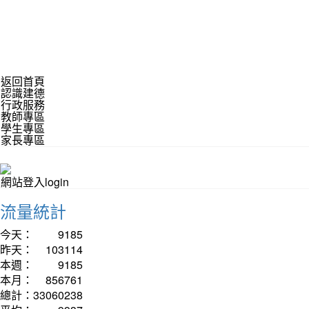
返回首頁
認識建德
行政服務
教師專區
學生專區
家長專區
網站登入login
流量統計
今天：
9185
昨天：
103114
本週：
9185
本月：
856761
總計：
33060238