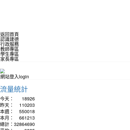
返回首頁
認識建德
行政服務
教師專區
學生專區
家長專區
網站登入login
流量統計
今天：
18926
昨天：
110203
本週：
550018
本月：
661213
總計：
32864690