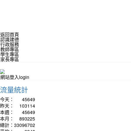
返回首頁
認識建德
行政服務
教師專區
學生專區
家長專區
網站登入login
流量統計
今天：
45649
昨天：
103114
本週：
45649
本月：
893225
總計：
33096702