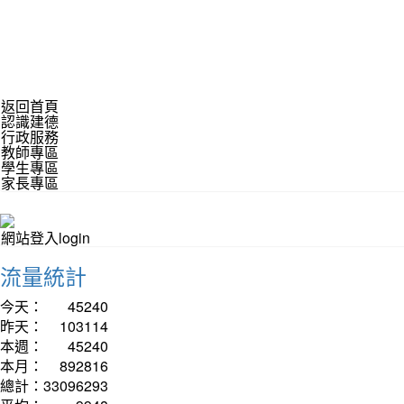
返回首頁
認識建德
行政服務
教師專區
學生專區
家長專區
網站登入login
流量統計
今天：
45240
昨天：
103114
本週：
45240
本月：
892816
總計：
33096293