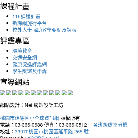
課程計畫
115課程計畫
新課綱施行平台
校外人士協助教學要點及課表
評鑑專區
環境教育
交通安全網
健康促進評鑑網
學生獎懲及申訴
宣導網站
網站設計：Neil網站設計工坊
桃園市建德國小全球資訊網
版權所有
電話：03-366-0688
傳真：03-366-0512
各班級處室分機
校址：
33070桃園市桃園區延平路 265 號