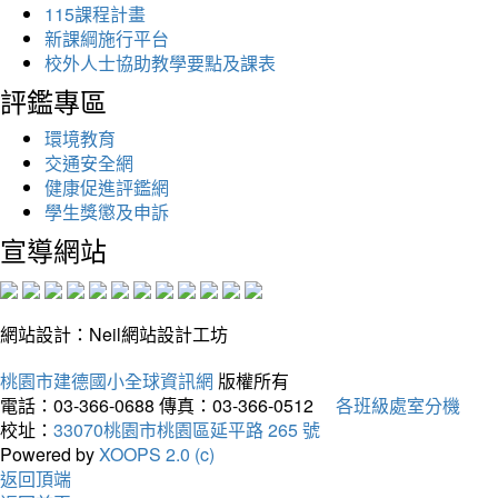
115課程計畫
新課綱施行平台
校外人士協助教學要點及課表
評鑑專區
環境教育
交通安全網
健康促進評鑑網
學生獎懲及申訴
宣導網站
網站設計：Neil網站設計工坊
桃園市建德國小全球資訊網
版權所有
電話：03-366-0688
傳真：03-366-0512
各班級處室分機
校址：
33070桃園市桃園區延平路 265 號
Powered by
XOOPS 2.0 (c)
返回頂端