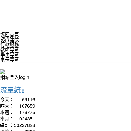
返回首頁
認識建德
行政服務
教師專區
學生專區
家長專區
網站登入login
流量統計
今天：
69116
昨天：
107659
本週：
176775
本月：
1024351
總計：
33227828