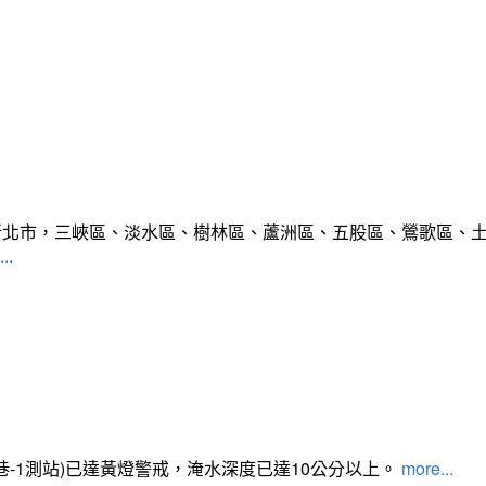
範圍:新北市，三峽區、淡水區、樹林區、蘆洲區、五股區、鶯歌區
..
路350巷-1測站)已達黃燈警戒，淹水深度已達10公分以上。​​​
more...