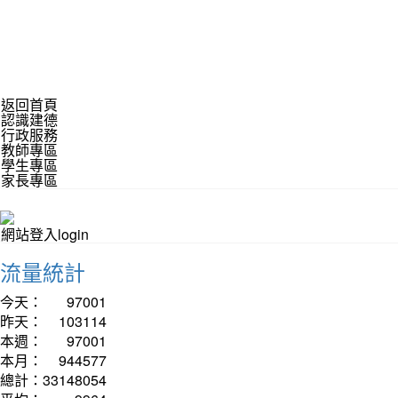
返回首頁
認識建德
行政服務
教師專區
學生專區
家長專區
網站登入login
流量統計
今天：
97001
昨天：
103114
本週：
97001
本月：
944577
總計：
33148054