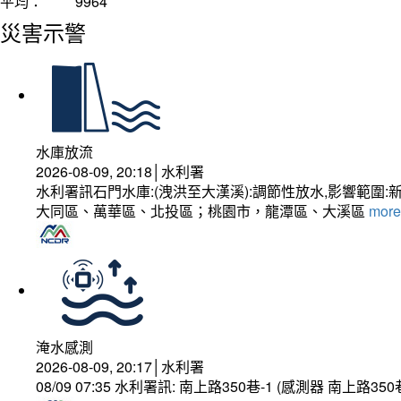
平均：
9964
災害示警
水庫放流
2026-08-09, 20:18│水利署
水利署訊石門水庫:(洩洪至大漢溪):調節性放水,影響
大同區、萬華區、北投區；桃園市，龍潭區、大溪區
more.
淹水感測
2026-08-09, 20:17│水利署
08/09 07:35 水利署訊: 南上路350巷-1 (感測器 南上