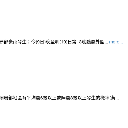
發生；今(9日)晚至明(10)日第13號颱風外圍...
more...
局部地區有平均風6級以上或陣風8級以上發生的機率(黃...