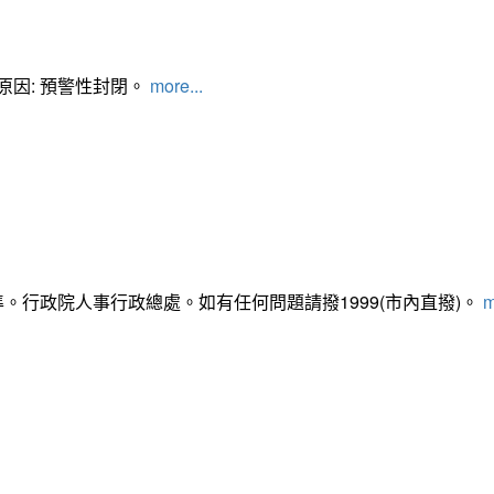
管制原因: 預警性封閉。
more...
準。行政院人事行政總處。如有任何問題請撥1999(市內直撥)。
m