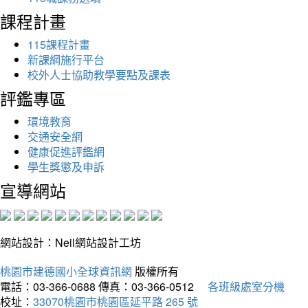
課程計畫
115課程計畫
新課綱施行平台
校外人士協助教學要點及課表
評鑑專區
環境教育
交通安全網
健康促進評鑑網
學生獎懲及申訴
宣導網站
網站設計：Neil網站設計工坊
桃園市建德國小全球資訊網
版權所有
電話：03-366-0688
傳真：03-366-0512
各班級處室分機
校址：
33070桃園市桃園區延平路 265 號