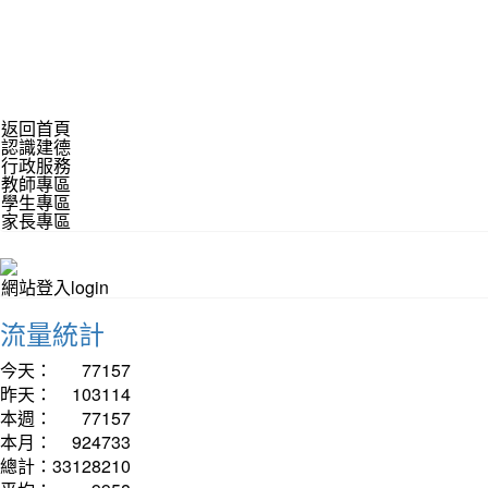
返回首頁
認識建德
行政服務
教師專區
學生專區
家長專區
網站登入login
流量統計
今天：
77157
昨天：
103114
本週：
77157
本月：
924733
總計：
33128210