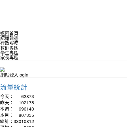
返回首頁
認識建德
行政服務
教師專區
學生專區
家長專區
網站登入login
流量統計
今天：
62873
昨天：
102175
本週：
696140
本月：
807335
總計：
33010812