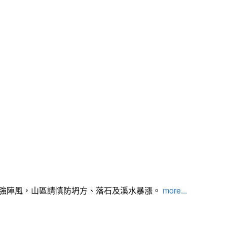
及強陣風，山區請慎防坍方、落石及溪水暴漲。
more...