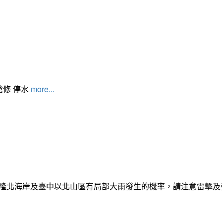
搶修 停水
more...
日基隆北海岸及臺中以北山區有局部大雨發生的機率，請注意雷擊