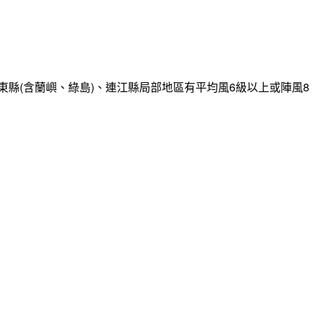
縣(含蘭嶼、綠島)、連江縣局部地區有平均風6級以上或陣風8