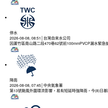
停水
2026-08-08, 08:51│台灣自來水公司
因蘆竹區南山路二段470巷62號前100mmPVCP漏水緊急
降雨
2026-08-08, 07:45│中央氣象署
第13號颱風外圍環流影響，易有短延時強降雨，今(8)