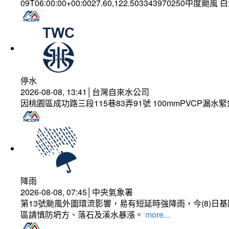
09T06:00:00+00:0027.60,122.503343970250中度颱風
停水
2026-08-08, 13:41│台灣自來水公司
因桃園區成功路三段115巷83弄91號 100mmPVCP漏水
降雨
2026-08-08, 07:45│中央氣象署
第13號颱風外圍環流影響，易有短延時強降雨，今(8)
區請慎防坍方、落石及溪水暴漲。
more...