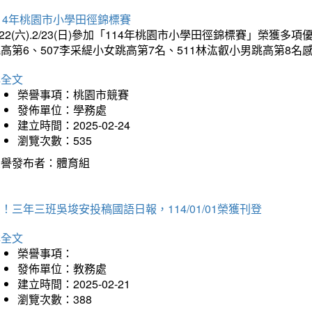
14年桃園市小學田徑錦標賽
/22(六).2/23(日)參加「114年桃園市小學田徑錦標賽」榮獲
高第6、507李采緹小女跳高第7名、511林汯叡小男跳高第8
詳全文
榮譽事項：桃園市競賽
發佈單位：學務處
建立時間：2025-02-24
瀏覽次數：535
榮譽發布者：體育組
！三年三班吳埈安投稿國語日報，114/01/01榮獲刊登
詳全文
榮譽事項：
發佈單位：教務處
建立時間：2025-02-21
瀏覽次數：388