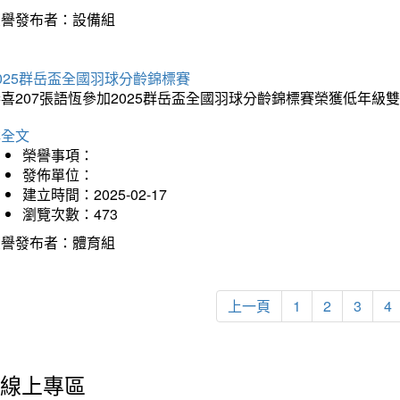
榮譽發布者：設備組
025群岳盃全國羽球分齡錦標賽
喜207張語恆參加2025群岳盃全國羽球分齡錦標賽榮獲低年級
詳全文
榮譽事項：
發佈單位：
建立時間：2025-02-17
瀏覽次數：473
榮譽發布者：體育組
上一頁
1
2
3
4
線上專區