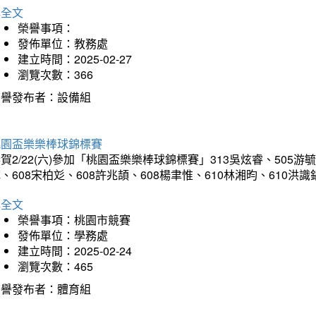
詳全文
榮譽事項：
發佈單位：教務處
建立時間：2025-02-27
瀏覽次數：366
榮譽發布者：設備組
桃園盃樂樂棒球錦標賽
賀2/22(六)參加「桃園盃樂樂棒球錦標賽」313吳炫睿、505游毓
、608宋柏彣、608許兆頡、608楊聿惟、610林湘昀、610
詳全文
榮譽事項：桃園市競賽
發佈單位：學務處
建立時間：2025-02-24
瀏覽次數：465
榮譽發布者：體育組